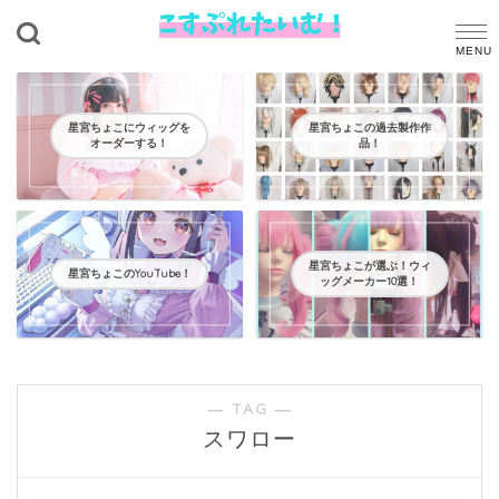
星宮ちょこにウィッグを
星宮ちょこの過去製作作
オーダーする！
品！
星宮ちょこが選ぶ！ウィ
星宮ちょこのYouTube！
ッグメーカー10選！
― TAG ―
スワロー