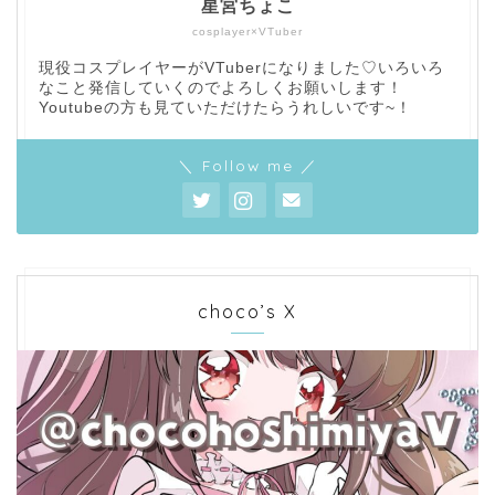
星宮ちょこ
cosplayer×VTuber
現役コスプレイヤーがVTuberになりました♡いろいろ
なこと発信していくのでよろしくお願いします！
Youtubeの方も見ていただけたらうれしいです~！
＼ Follow me ／
choco’s X