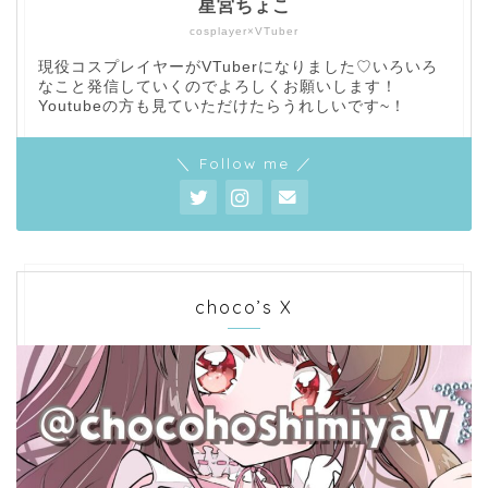
星宮ちょこ
cosplayer×VTuber
現役コスプレイヤーがVTuberになりました♡いろいろ
なこと発信していくのでよろしくお願いします！
Youtubeの方も見ていただけたらうれしいです~！
＼ Follow me ／
choco’s X