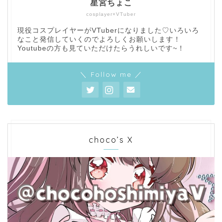
星宮ちょこ
cosplayer×VTuber
現役コスプレイヤーがVTuberになりました♡いろいろ
なこと発信していくのでよろしくお願いします！
Youtubeの方も見ていただけたらうれしいです~！
＼ Follow me ／
choco’s X