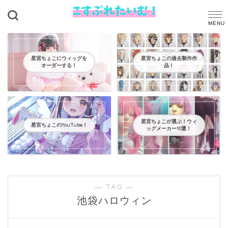
星宮ちょこにウィッグを
星宮ちょこの過去製作作
オーダーする！
品！
星宮ちょこが選ぶ！ウィ
星宮ちょこのYouTube！
ッグメーカー10選！
― TAG ―
池袋ハロウィン