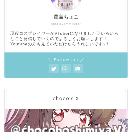
星宮ちょこ
cosplayer×VTuber
現役コスプレイヤーがVTuberになりました♡いろいろ
なこと発信していくのでよろしくお願いします！
Youtubeの方も見ていただけたらうれしいです~！
＼ Follow me ／
choco’s X