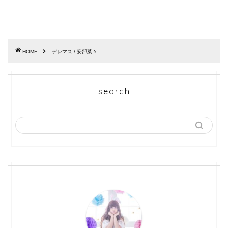
HOME
デレマス / 安部菜々
search