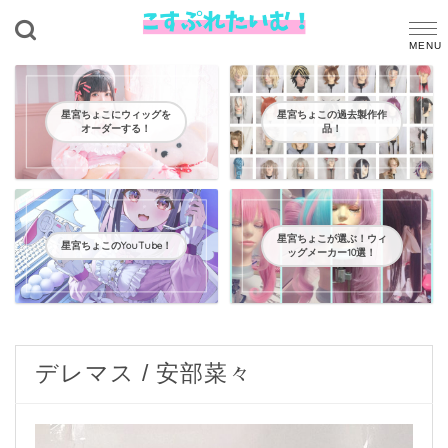
星宮ちょこにウィッグを
星宮ちょこの過去製作作
オーダーする！
品！
星宮ちょこが選ぶ！ウィ
星宮ちょこのYouTube！
ッグメーカー10選！
デレマス / 安部菜々