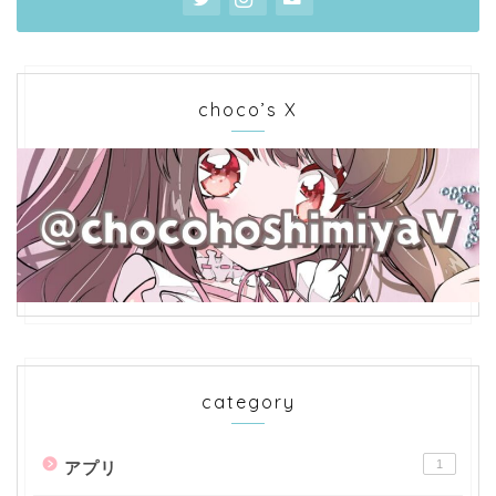
choco’s X
category
1
アプリ