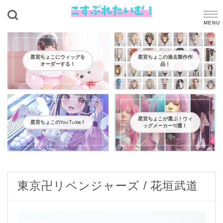
星宮ちょこにウィッグを
星宮ちょこの過去製作作
オーダーする！
品！
星宮ちょこが選ぶ！ウィ
星宮ちょこのYouTube！
ッグメーカー10選！
東京卍リベンジャーズ / 花垣武道