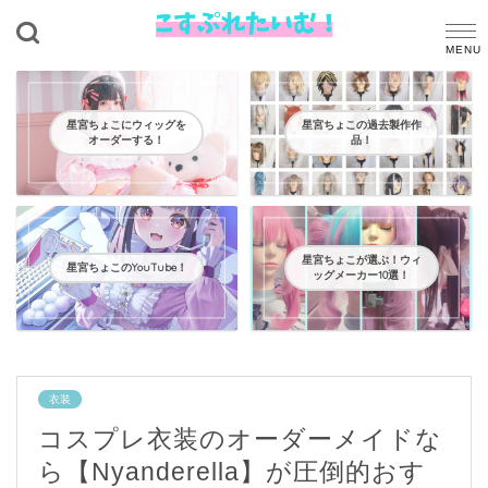
星宮ちょこにウィッグを
星宮ちょこの過去製作作
オーダーする！
品！
星宮ちょこが選ぶ！ウィ
星宮ちょこのYouTube！
ッグメーカー10選！
衣装
コスプレ衣装のオーダーメイドな
ら【Nyanderella】が圧倒的おす