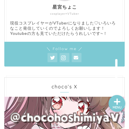
星宮ちょこ
cosplayer×VTuber
現役コスプレイヤーがVTuberになりました♡いろいろ
なこと発信していくのでよろしくお願いします！
Youtubeの方も見ていただけたらうれしいです~！
top！
＼ Follow me ／
question！
contact！
choco’s X
MENU