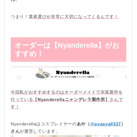
つまり！
業者選びが非常に大切になってくるんです！
オーダーは【Nyanderella】がお
すすめ！
今回私がおすすめするのはオーダーメイドで衣装製作を
行っている【
Nyanderella
ニャンデレラ製作所
】さんで
す！
Nyanderellaはコスプレイヤーの
あや（
@ayaaya0327
）
さん
が運営しています。