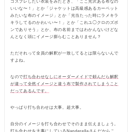
コスプレしたい衣装をみたとき、「ここ光沢ある布なの
いいな〜！」とか「ジャケットは高級感あるカーペット
みたいな布のイメージ」とか「光当たった時にラメキラ
キラしてるのかわいい〜！」とか「これユ◯クロのズボ
ンでありそう」とか、布の名前まではわかんないけどな
んとなく頭にイメージ膨らむことありません？
ただそれって全員の解釈が一致してるとは限らないんで
すよね。
なので
打ち合わせなしにオーダーメイドで頼んだら解釈
が違って全然イメージと違う布で製作されてしまうこと
だってあるんです。
やっぱり打ち合わせは大事。超大事。
自分のイメージを打ち合わせでそのまま伝えましょう。
打ち合わせを大事にしている
Nanderella
さんだからこ